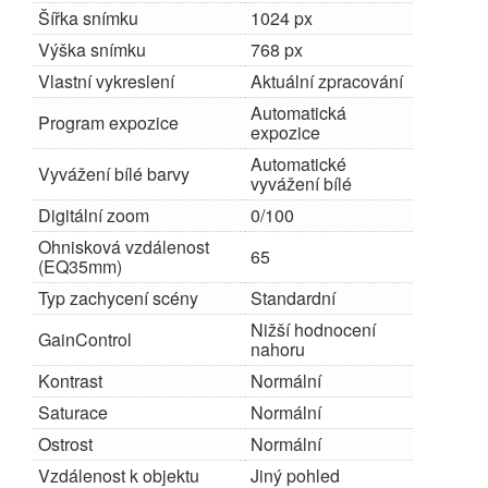
Šířka snímku
1024 px
Výška snímku
768 px
Vlastní vykreslení
Aktuální zpracování
Automatická
Program expozice
expozice
Automatické
Vyvážení bílé barvy
vyvážení bílé
Digitální zoom
0/100
Ohnisková vzdálenost
65
(EQ35mm)
Typ zachycení scény
Standardní
Nižší hodnocení
GainControl
nahoru
Kontrast
Normální
Saturace
Normální
Ostrost
Normální
Vzdálenost k objektu
Jiný pohled