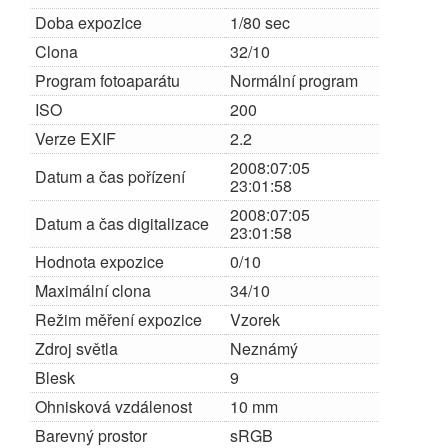
Doba expozice
1/80 sec
Clona
32/10
Program fotoaparátu
Normální program
ISO
200
Verze EXIF
2.2
2008:07:05
Datum a čas pořízení
23:01:58
2008:07:05
Datum a čas digitalizace
23:01:58
Hodnota expozice
0/10
Maximální clona
34/10
Režim měření expozice
Vzorek
Zdroj světla
Neznámý
Blesk
9
Ohnisková vzdálenost
10 mm
Barevný prostor
sRGB