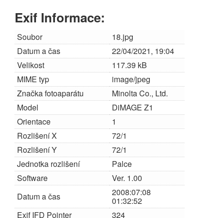
Exif Informace:
Soubor
18.jpg
Datum a čas
22/04/2021, 19:04
Velikost
117.39 kB
MIME typ
image/jpeg
Značka fotoaparátu
Minolta Co., Ltd.
Model
DiMAGE Z1
Orientace
1
Rozlišení X
72/1
Rozlišení Y
72/1
Jednotka rozlišení
Palce
Software
Ver. 1.00
2008:07:08
Datum a čas
01:32:52
Exif IFD Pointer
324