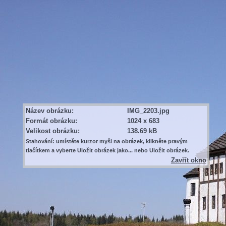
Název obrázku:
IMG_2203.jpg
Formát obrázku:
1024 x 683
Velikost obrázku:
138.69 kB
Stahování: umístěte kurzor myši na obrázek, klikněte pravým
tlačítkem a vyberte Uložit obrázek jako... nebo Uložit obrázek.
Zavřít okno