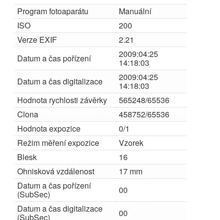
Program fotoaparátu
Manuální
ISO
200
Verze EXIF
2.21
2009:04:25
Datum a čas pořízení
14:18:03
2009:04:25
Datum a čas digitalizace
14:18:03
Hodnota rychlosti závěrky
565248/65536
Clona
458752/65536
Hodnota expozice
0/1
Režim měření expozice
Vzorek
Blesk
16
Ohnisková vzdálenost
17 mm
Datum a čas pořízení
00
(SubSec)
Datum a čas digitalizace
00
(SubSec)