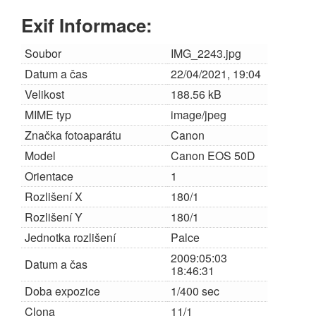
Exif Informace:
Soubor
IMG_2243.jpg
Datum a čas
22/04/2021, 19:04
Velikost
188.56 kB
MIME typ
image/jpeg
Značka fotoaparátu
Canon
Model
Canon EOS 50D
Orientace
1
Rozlišení X
180/1
Rozlišení Y
180/1
Jednotka rozlišení
Palce
2009:05:03
Datum a čas
18:46:31
Doba expozice
1/400 sec
Clona
11/1