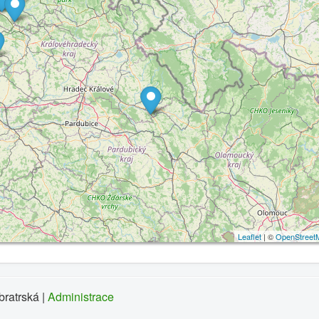
Leaflet
| ©
OpenStreet
ratrská |
Administrace