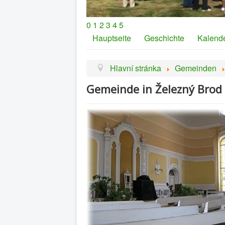
0
1
2
3
4
5
Hauptseite
Geschichte
Kalend
Hlavní stránka
Gemeinden
Gemeinde in Železný Brod