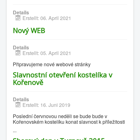
Details
Erstellt: 06. April 2021
Nový WEB
0
1
2
3
4
5
Hauptseite
Details
Geschichte
Erstellt: 05. April 2021
Kalender
Připravujeme nové webové stránky
Kontakte
Slavnostní otevření kostelíka v
Kořenově
Gemeinden
Links
Details
Nachrichten
Erstellt: 16. Juni 2019
Poslední červnovou neděli se bude bude v
Kořenovském kostelíku konat slavnost k příležitosti
...