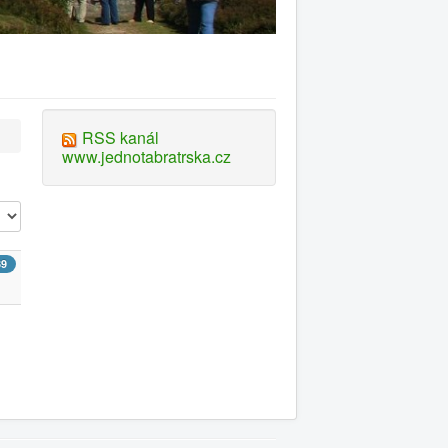
RSS kanál
www.jednotabratrska.cz
e #
39