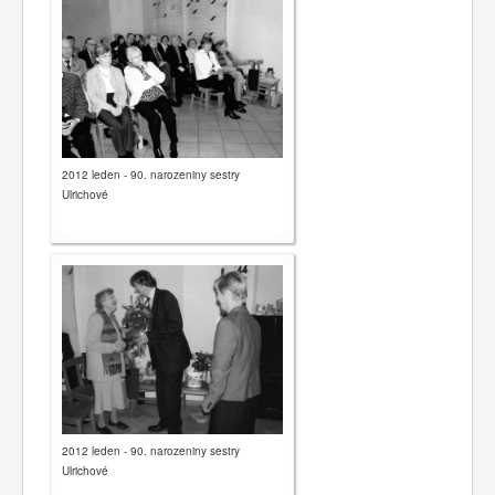
0
1
2
3
4
5
Hauptseite
Geschichte
2012 leden - 90. narozeniny sestry
Ulrichové
Kalender
Kontakte
Gemeinden
Links
Nachrichten
2012 leden - 90. narozeniny sestry
Ulrichové