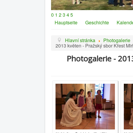
0
1
2
3
4
5
Hauptseite
Geschichte
Kalend
Hlavní stránka
Photogalerie
2013 květen - Pražský sbor Křest M
Photogalerie - 201