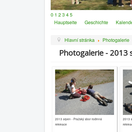
0
1
2
3
4
5
Hauptseite
Geschichte
Kalend
Hlavní stránka
Photogalerie
Photogalerie - 2013 
2013 srpen - Pražský sbor rodinná
2013 s
rekreace
rekrea