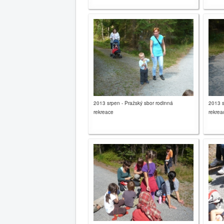
2013 srpen - Pražský sbor rodinná
2013 s
rekreace
rekrea