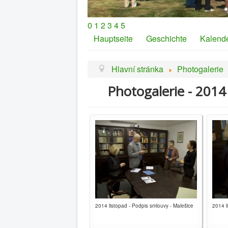
0
1
2
3
4
5
Hauptseite
Geschichte
Kalend
Hlavní stránka
Photogalerie
Photogalerie - 2014
2014 listopad - Podpis smlouvy - Malešice
2014 l