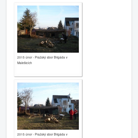
0
1
2
3
4
5
Hauptseite
Geschichte
2015 únor - Pražský sbor Brigáda v
Kalender
Malešicích
Kontakte
Gemeinden
Links
Nachrichten
2015 únor - Pražský sbor Brigáda v