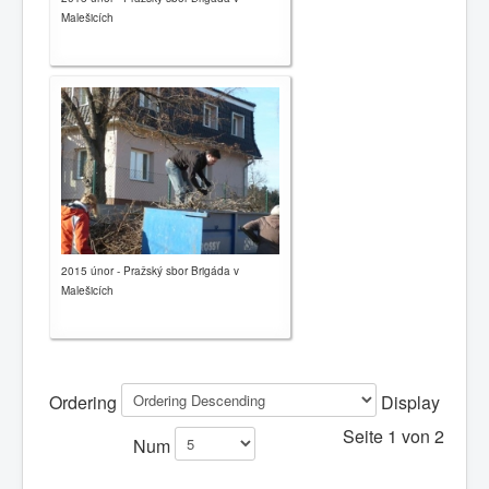
Malešicích
2015 únor - Pražský sbor Brigáda v
Malešicích
Ordering
Display
Seite 1 von 2
Num