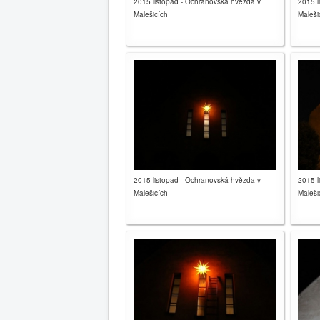
2015 listopad - Ochranovská hvězda v
2015 l
Malešicích
Maleši
2015 listopad - Ochranovská hvězda v
2015 l
Malešicích
Maleši