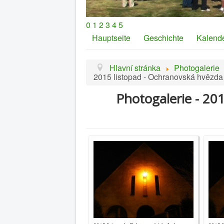
0
1
2
3
4
5
Hauptseite
Geschichte
Kalend
Hlavní stránka
Photogalerie
2015 listopad - Ochranovská hvězda
Photogalerie - 20