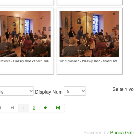
rosinec - Pražský sbor Vánoční hra
2013 prosinec - Pražský sbor Vánoční hra
Seite 1 vo
Display Num
1
2
Powered by
Phoca Gall