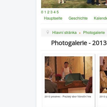
0
1
2
3
4
5
Hauptseite
Geschichte
Kalend
Hlavní stránka
Photogalerie
Photogalerie - 2013
2013 prosinec - Pražský sbor Vánoční hra
2013 p