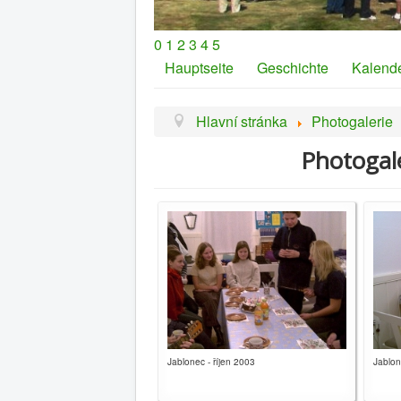
0
1
2
3
4
5
Hauptseite
Geschichte
Kalend
Hlavní stránka
Photogalerie
Photogale
Jablonec - říjen 2003
Jablon