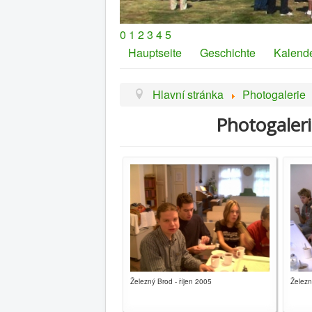
0
1
2
3
4
5
Hauptseite
Geschichte
Kalend
Hlavní stránka
Photogalerie
Photogaleri
Železný Brod - říjen 2005
Železn