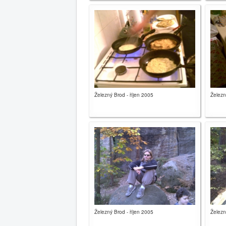
Železný Brod - říjen 2005
Železn
Železný Brod - říjen 2005
Železn