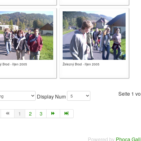
ý Brod - říjen 2005
Železný Brod - říjen 2005
Seite 1 vo
Display Num
1
2
3
Powered by
Phoca Gall