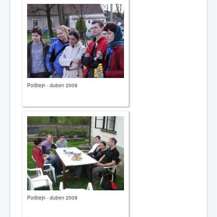
0
1
2
3
4
5
Hauptseite
Geschichte
Potštejn - duben 2009
Kalender
Kontakte
Gemeinden
Links
Nachrichten
Potštejn - duben 2009