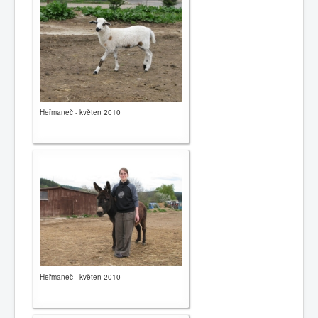
0
1
2
3
4
5
Hauptseite
Geschichte
Heřmaneč - květen 2010
Kalender
Kontakte
Gemeinden
Links
Nachrichten
Heřmaneč - květen 2010