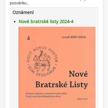
pozvánku..
Oznámení
Nové bratrské listy 2024-4
0
1
2
3
4
5
Hauptseite
Geschichte
Kalender
Kontakte
Gemeinden
Links
Nachrichten