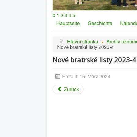
0
1
2
3
4
5
Hauptseite
Geschichte
Kalend
Hlavní stránka
Archiv oznám
Nové bratrské listy 2023-4
Nové bratrské listy 2023-4
Erstellt: 15. März 2024
Zurück