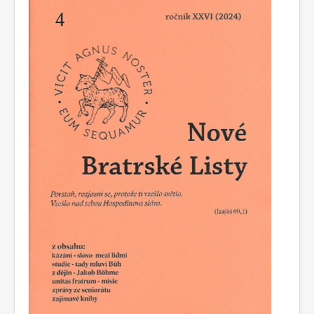
0
1
2
3
4
5
Hauptseite
Geschichte
Kalender
Kontakte
Gemeinden
Links
Nachrichten