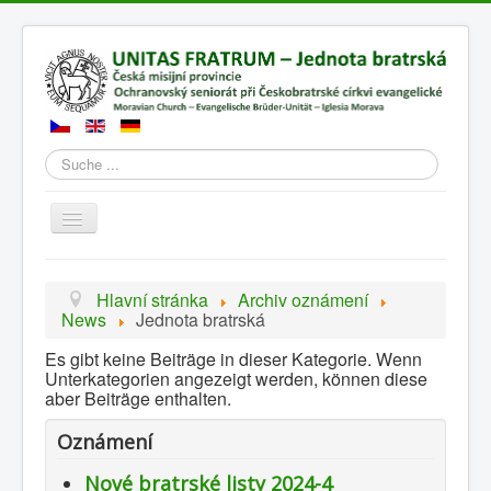
Suchen
Přepnout
navigaci
Hlavní stránka
Archiv oznámení
News
Jednota bratrská
Es gibt keine Beiträge in dieser Kategorie. Wenn
Unterkategorien angezeigt werden, können diese
aber Beiträge enthalten.
Oznámení
Nové bratrské listy 2024-4