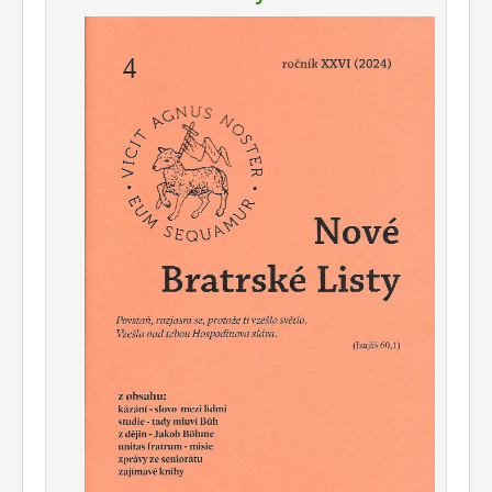
0
1
2
3
4
5
Hauptseite
Geschichte
Kalender
Kontakte
Gemeinden
Links
Nachrichten