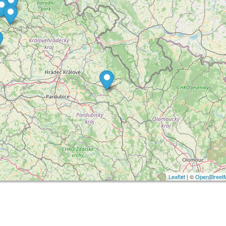
Leaflet
| ©
OpenStreet