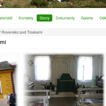
alendář
Kontakty
Sbory
Dokumenty
Galerie
Odk
r Rovensko pod Troskami
ami