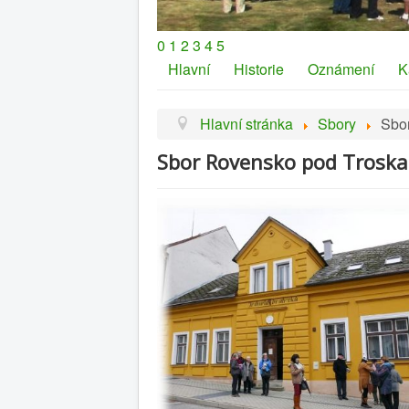
0
1
2
3
4
5
Hlavní
Historie
Oznámení
K
Hlavní stránka
Sbory
Sbo
Sbor Rovensko pod Trosk