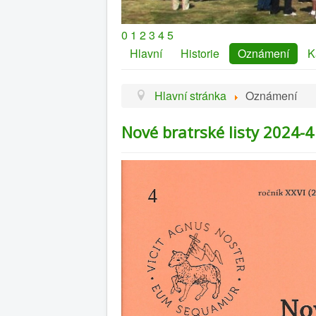
0
1
2
3
4
5
Hlavní
Historie
Oznámení
K
Hlavní stránka
Oznámení
Nové bratrské listy 2024-4