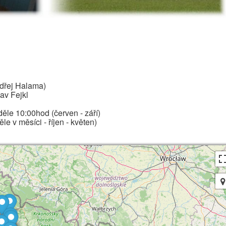
ndřej Halama)
av Fejkl
ěle 10:00hod (červen - září)
e v měsíci - říjen - květen)