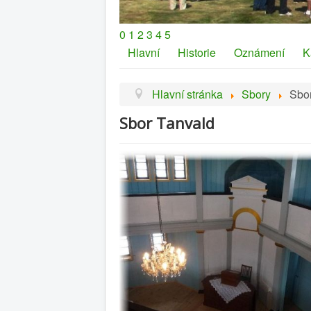
0
1
2
3
4
5
Hlavní
Historie
Oznámení
K
Hlavní stránka
Sbory
Sbo
Sbor Tanvald