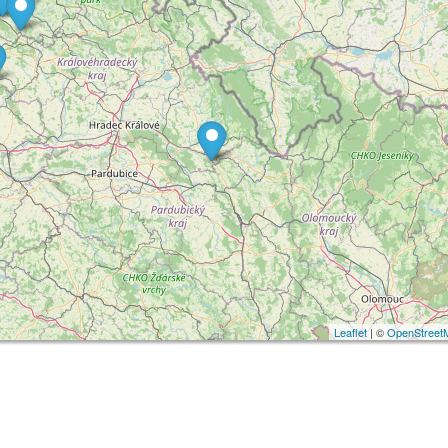
Leaflet
| ©
OpenStreet