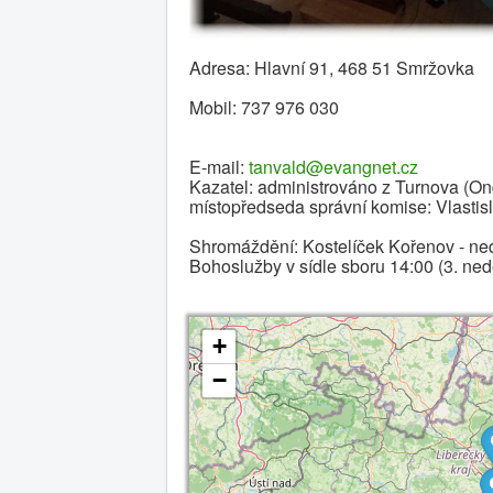
Adresa: Hlavní 91, 468 51 Smržovka
Mobil: 737 976 030
E-mail:
tanvald@evangnet.cz
Kazatel: administrováno z Turnova (O
místopředseda správní komise: Vlastisl
Shromáždění: Kostelíček Kořenov - ned
Bohoslužby v sídle sboru 14:00 (3. neděl
+
−