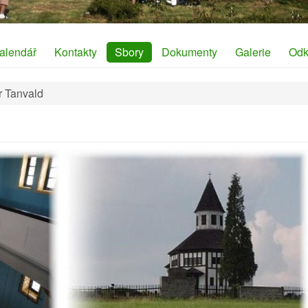
alendář
Kontakty
Sbory
Dokumenty
Galerie
Odk
r Tanvald