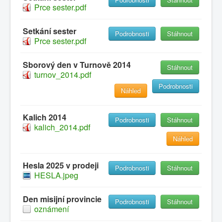
Prce sester.pdf
Setkání sester
Podrobnosti
Stáhnout
Prce sester.pdf
0
1
2
3
4
5
Hlavní
Sborový den v Turnově 2014
Stáhnout
turnov_2014.pdf
Historie
Podrobnosti
Náhled
Oznámení
Kalendář
Kalich 2014
Podrobnosti
Stáhnout
kalich_2014.pdf
Kontakty
Náhled
Sbory
Dokumenty
Hesla 2025 v prodeji
Podrobnosti
Stáhnout
HESLA.jpeg
Galerie
Odkazy
Den misijní provincie
Podrobnosti
Stáhnout
oznámení
Napište nám