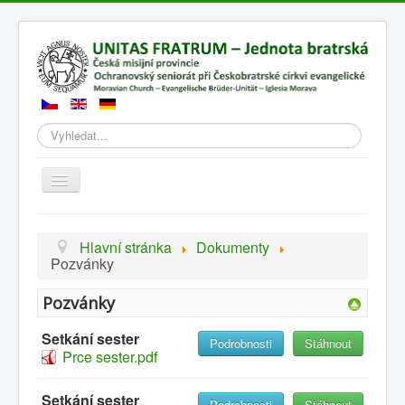
Hledat
Přepnout
navigaci
Hlavní stránka
Dokumenty
Pozvánky
Pozvánky
Setkání sester
Podrobnosti
Stáhnout
Prce sester.pdf
Setkání sester
Podrobnosti
Stáhnout