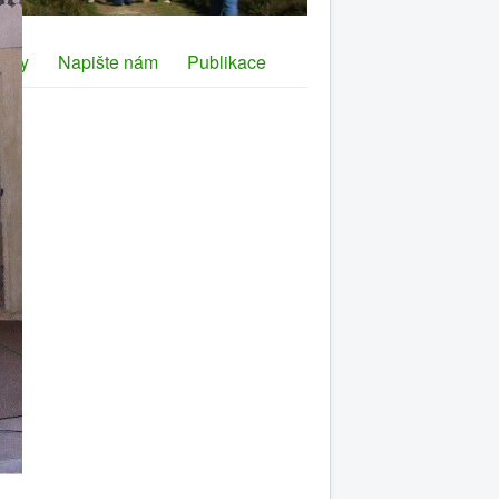
azy
Napište nám
Publikace