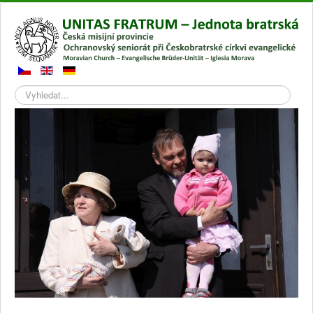
Hledat
Přepnout
navigaci
Hlavní stránka
Galerie