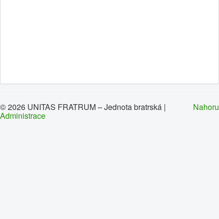
0
1
2
3
4
5
Hlavní
Historie
Oznámení
Kalendář
© 2026 UNITAS FRATRUM – Jednota bratrská |
Nahoru
Administrace
Kontakty
Sbory
Dokumenty
Galerie
Odkazy
Napište nám