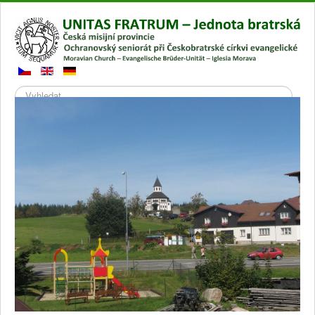
Hledat
Přepnout
navigaci
Hlavní stránka
Galerie