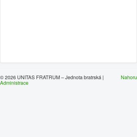
0
1
2
3
4
5
Hlavní
Historie
Oznámení
Kalendář
Kontakty
© 2026 UNITAS FRATRUM – Jednota bratrská |
Nahoru
Administrace
Sbory
Dokumenty
Galerie
Odkazy
Napište nám