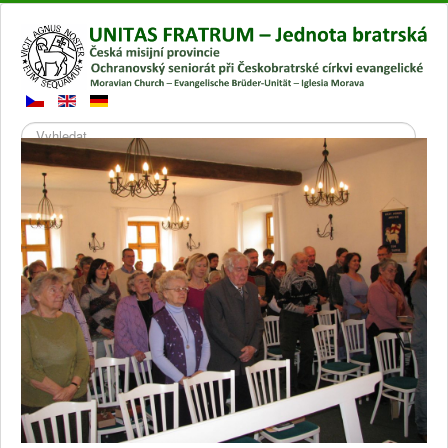
Hledat
Přepnout
navigaci
Hlavní stránka
Galerie