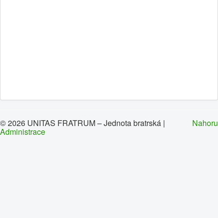
0
1
2
3
4
5
Hlavní
Historie
Oznámení
Kalendář
Kontakty
© 2026 UNITAS FRATRUM – Jednota bratrská |
Nahoru
Administrace
Sbory
Dokumenty
Galerie
Odkazy
Napište nám