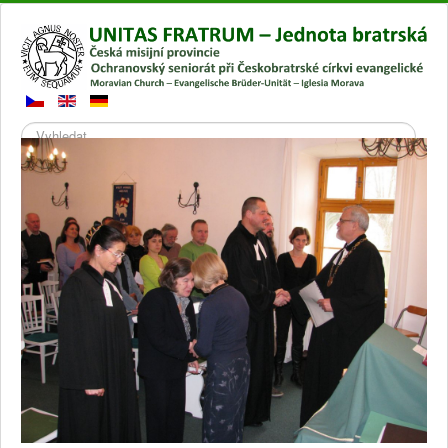
Hledat
Přepnout
navigaci
Hlavní stránka
Galerie