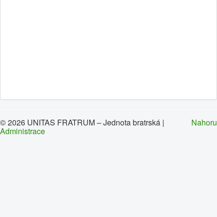
0
1
2
3
4
5
Hlavní
Historie
Oznámení
Kalendář
Kontakty
© 2026 UNITAS FRATRUM – Jednota bratrská |
Nahoru
Administrace
Sbory
Dokumenty
Galerie
Odkazy
Napište nám