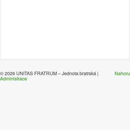
0
1
2
3
4
5
Home page
Brief history
News
Contacts
Congregations
© 2026 UNITAS FRATRUM – Jednota bratrská |
Nahoru
Administrace
Links
Leave message