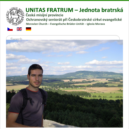
Search
Přepnout
navigaci
Hlavní stránka
Gallery