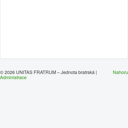
0
1
2
3
4
5
Home page
Brief history
News
Contacts
Congregations
© 2026 UNITAS FRATRUM – Jednota bratrská |
Nahoru
Administrace
Links
Leave message