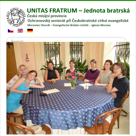
Search
Přepnout
navigaci
Hlavní stránka
Gallery