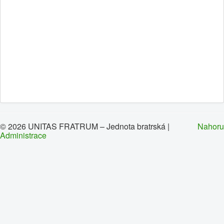
0
1
2
3
4
5
Home page
Brief history
News
Contacts
Congregations
© 2026 UNITAS FRATRUM – Jednota bratrská |
Nahoru
Administrace
Links
Leave message