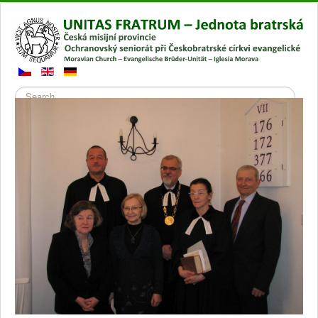
Search
Přepnout
navigaci
Hlavní stránka
Gallery