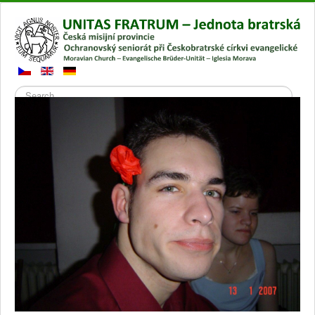
Search
Přepnout
navigaci
Hlavní stránka
Gallery