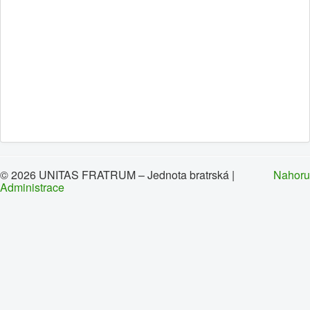
0
1
2
3
4
5
Home page
Brief history
News
Contacts
Congregations
© 2026 UNITAS FRATRUM – Jednota bratrská |
Nahoru
Administrace
Links
Leave message