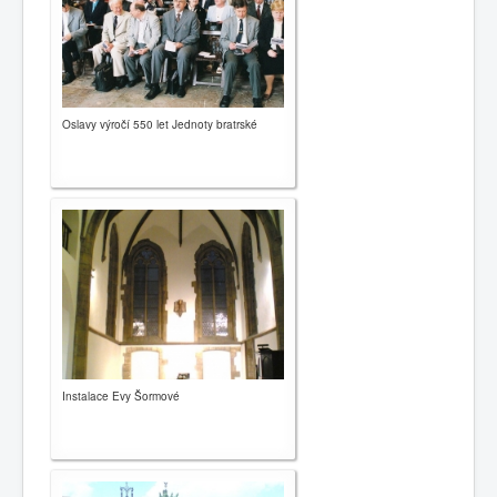
0
1
2
3
4
5
Oslavy výročí 550 let Jednoty bratrské
Home page
Brief history
News
Contacts
Congregations
Links
Leave message
Instalace Evy Šormové