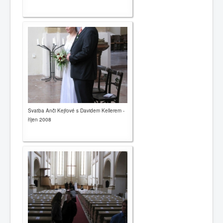
Svatba Anči Kejřové s Davidem Kellerem -
říjen 2008