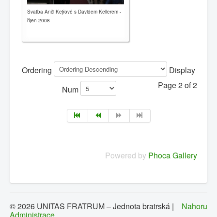
Svatba Anči Kejřové s Davidem Kellerem -
říjen 2008
Ordering
Display
Page 2 of 2
Num
Powered by
Phoca Gallery
© 2026 UNITAS FRATRUM – Jednota bratrská |
Nahoru
Administrace