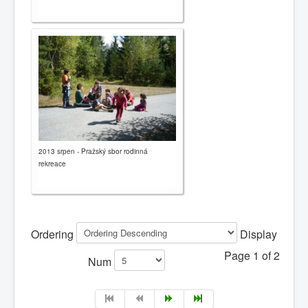
2013 srpen - Pražský sbor rodinná
rekreace
Ordering
Display
Page 1 of 2
Num