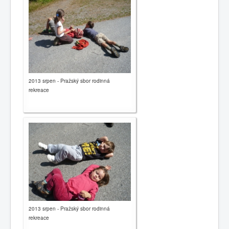
0
1
2
3
4
5
Home page
Brief history
2013 srpen - Pražský sbor rodinná
rekreace
News
Contacts
Congregations
Links
Leave message
2013 srpen - Pražský sbor rodinná
rekreace