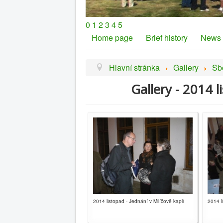
0
1
2
3
4
5
Home page
Brief history
News
Hlavní stránka
Gallery
Sb
Gallery - 2014 l
2014 listopad - Jednání v Milíčově kapli
2014 l