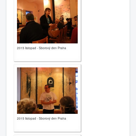
0
1
2
3
4
5
Home page
Brief history
2015 listopad - Sborový den Praha
News
Contacts
Congregations
Links
Leave message
2015 listopad - Sborový den Praha