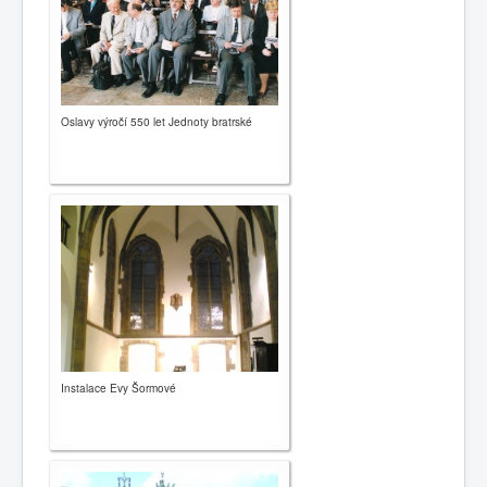
0
1
2
3
4
5
Oslavy výročí 550 let Jednoty bratrské
Hlavní
Historie
Oznámení
Kalendář
Kontakty
Sbory
Dokumenty
Instalace Evy Šormové
Galerie
Odkazy
Napište nám