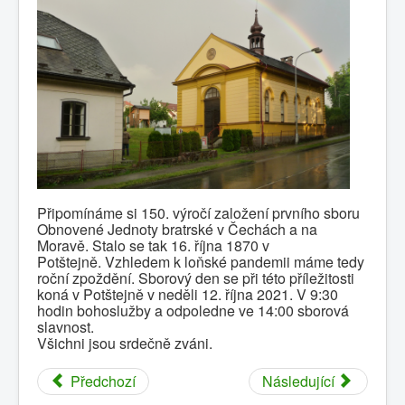
0
1
2
3
4
5
Hlavní
Historie
Oznámení
Kalendář
Připomínáme si 150. výročí založení prvního sboru
Obnovené Jednoty bratrské v Čechách a na
Kontakty
Moravě. Stalo se tak 16. října 1870 v
Potštejně.
Vzhledem k loňské pandemii máme tedy
Sbory
roční zpoždění. Sborový den se při této příležitosti
koná v Potštejně v neděli 12. října 2021. V 9:30
Dokumenty
hodin bohoslužby
a odpoledne ve 14:00 sborová
slavnost.
Galerie
Všichni jsou srdečně zváni.
Odkazy
Předchozí
Následující
Napište nám