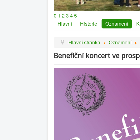
0
1
2
3
4
5
Hlavní
Historie
Oznámení
K
Hlavní stránka
Oznámení
Benefiční koncert ve pro