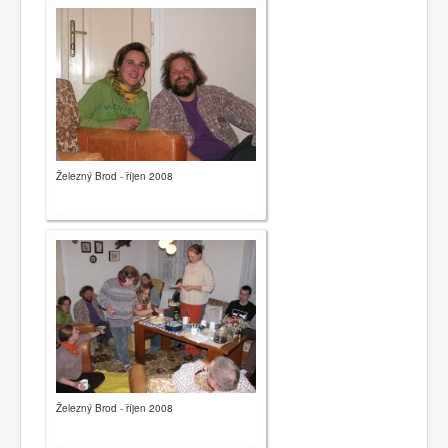
0
1
2
3
4
5
Hauptseite
Geschichte
Železný Brod - říjen 2008
Kalender
Kontakte
Gemeinden
Links
Nachrichten
Železný Brod - říjen 2008