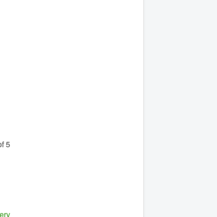
f 5
ery