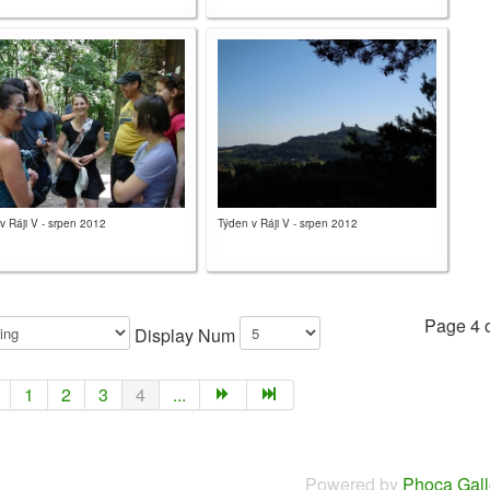
v Ráji V - srpen 2012
Týden v Ráji V - srpen 2012
Page 4 o
Display Num
1
2
3
4
...
Powered by
Phoca Gall