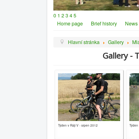
0
1
2
3
4
5
Home page
Brief history
News
Hlavní stránka
Gallery
Ml
Gallery - 
Týden v Ráji V - srpen 2012
Týden 