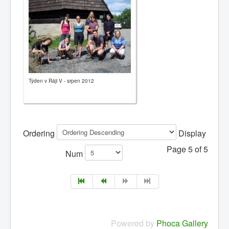
0
1
2
3
4
5
Home page
Brief history
Týden v Ráji V - srpen 2012
News
Contacts
Ordering
Display
Congregations
Page 5 of 5
Links
Num
Leave message
Powered by
Phoca Gallery