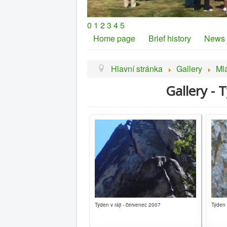
0
1
2
3
4
5
Home page
Brief history
News
Hlavní stránka
Gallery
Ml
Gallery - 
Týden v ráji - červenec 2007
Týden 