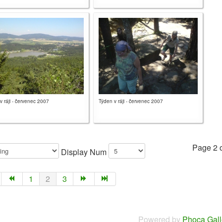
v ráji - červenec 2007
Týden v ráji - červenec 2007
Page 2 o
Display Num
1
2
3
Powered by
Phoca Gall