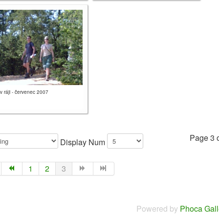
v ráji - červenec 2007
Page 3 o
Display Num
1
2
3
Powered by
Phoca Gall