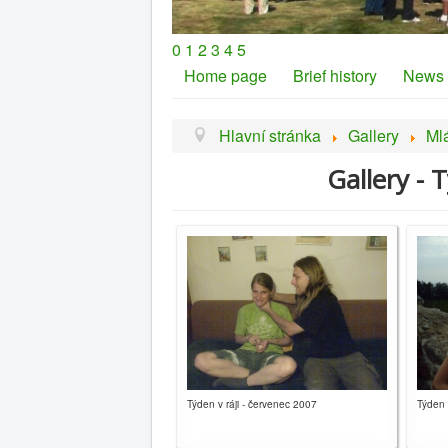
0
1
2
3
4
5
Home page
Brief history
News
Hlavní stránka
Gallery
Ml
Gallery - 
Týden v ráji - červenec 2007
Týden 