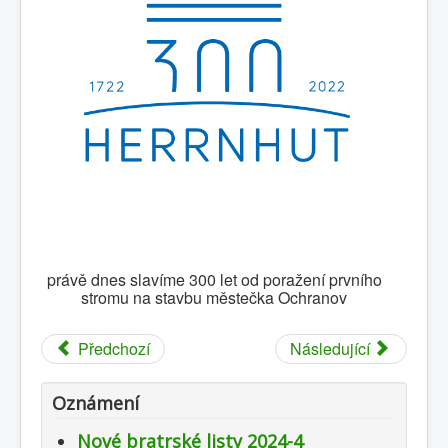
0
1
2
3
4
5
Hlavní
Historie
Oznámení
Kalendář
Kontakty
právě dnes slavíme 300 let od poražení prvního
Sbory
stromu na stavbu městečka Ochranov
Dokumenty
Předchozí
Následující
Galerie
Odkazy
Oznámení
Napište nám
Nové bratrské listy 2024-4