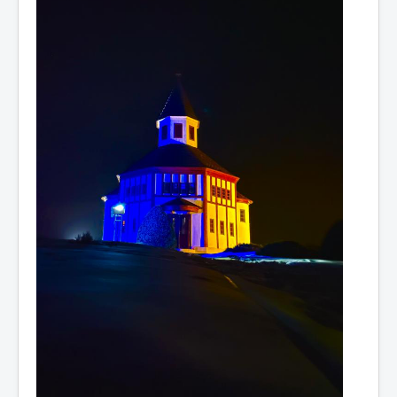
0
1
2
3
4
5
Hlavní
Historie
Oznámení
Kalendář
Kontakty
Sbory
Dokumenty
Galerie
Odkazy
Napište nám