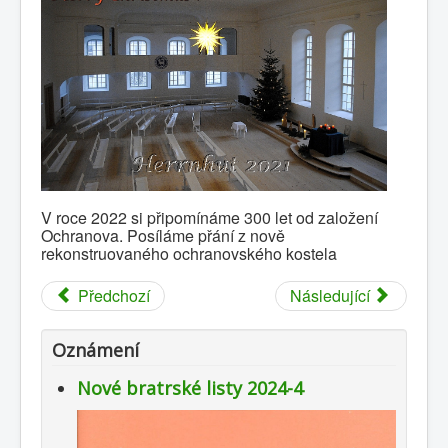
0
1
2
3
4
5
Hlavní
Historie
Oznámení
V roce 2022 si připomínáme 300 let od založení
Kalendář
Ochranova. Posíláme přání z nově
rekonstruovaného ochranovského kostela
Kontakty
Předchozí
Následující
Sbory
Dokumenty
Oznámení
Galerie
Nové bratrské listy 2024-4
Odkazy
Napište nám